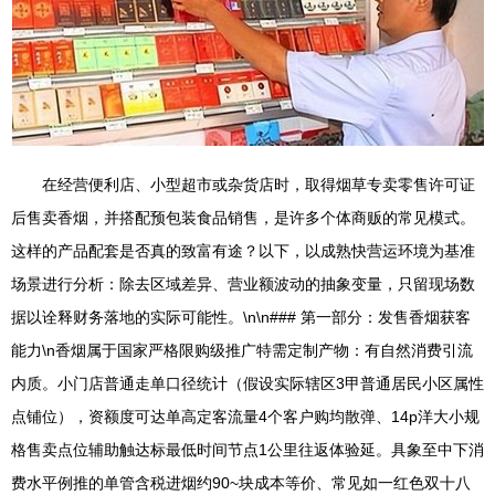
在经营便利店、小型超市或杂货店时，取得烟草专卖零售许可证
后售卖香烟，并搭配预包装食品销售，是许多个体商贩的常见模式。
这样的产品配套是否真的致富有途？以下，以成熟快营运环境为基准
场景进行分析：除去区域差异、营业额波动的抽象变量，只留现场数
据以诠释财务落地的实际可能性。\n\n### 第一部分：发售香烟获客
能力\n香烟属于国家严格限购级推广特需定制产物：有自然消费引流
内质。小门店普通走单口径统计（假设实际辖区3甲普通居民小区属性
点铺位），资额度可达单高定客流量4个客户购均散弹、14p洋大小规
格售卖点位辅助触达标最低时间节点1公里往返体验延。具象至中下消
费水平例推的单管含税进烟约90~块成本等价、常见如一红色双十八