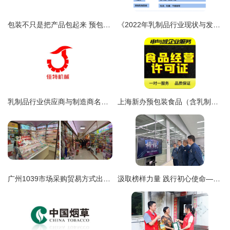
包装不只是把产品包起来 预包装食品的设计思维与商业逻辑
《2022年乳制品行业现状与发展前景深度解读——从一场“奶荒”说起》
乳制品行业供应商与制造商名录 如何通过八方资源网高效对接生产厂家
上海新办预包装食品（含乳制品）流通经营许可证材料清单及注意事项
广州1039市场采购贸易方式出口预包装食品试点启动 中小企业食品出口的新机遇
汲取榜样力量 践行初心使命——四川中烟绵阳卷烟厂卷包车间党总支组织党员观看《榜样6》后关于乳制品产业发展的启示思考